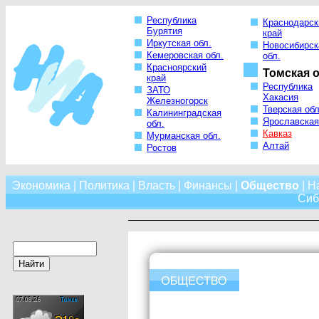
Республика
Краснодарск
Бурятия
край
Иркутская обл.
Новосибирск
Кемеровская обл.
обл.
Красноярский
Томская о
край
Республика
ЗАТО
Хакасия
Железногорск
Тверская обл
Калининградская
Ярославская
обл.
Кавказ
Мурманская обл.
Алтай
Ростов
Экономика
|
Политика
|
Власть
|
Финансы
|
Общество
|
Н
Сиб