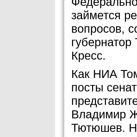
Федерально
займется р
вопросов, 
губернатор 
Кресс.
Как НИА То
посты сена
представите
Владимир Ж
Тютюшев. Н