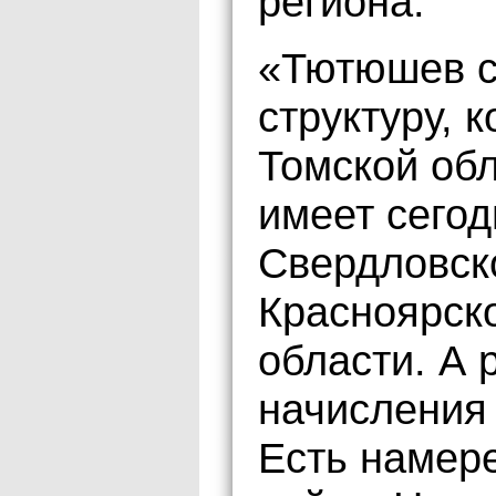
региона.
«Тютюшев с
структуру, 
Томской обл
имеет сегод
Свердловско
Красноярско
области. А 
начисления 
Есть намер