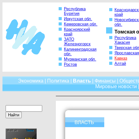
Республика
Краснодарск
Бурятия
край
Иркутская обл.
Новосибирск
Кемеровская обл.
обл.
Красноярский
Томская о
край
Республика
ЗАТО
Хакасия
Железногорск
Тверская обл
Калининградская
Ярославская
обл.
Кавказ
Мурманская обл.
Алтай
Ростов
Экономика
|
Политика
|
Власть
|
Финансы
|
Общест
Мировые новости
|