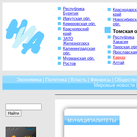
Республика
Краснодарск
Бурятия
край
Иркутская обл.
Новосибирск
Кемеровская обл.
обл.
Красноярский
Томская о
край
Республика
ЗАТО
Хакасия
Железногорск
Тверская обл
Калининградская
Ярославская
обл.
Кавказ
Мурманская обл.
Алтай
Ростов
Экономика
|
Политика
|
Власть
|
Финансы
|
Обществ
Мировые новости
|