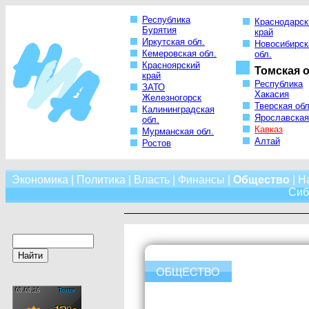
Республика
Краснодарск
Бурятия
край
Иркутская обл.
Новосибирск
Кемеровская обл.
обл.
Красноярский
Томская о
край
Республика
ЗАТО
Хакасия
Железногорск
Тверская обл
Калининградская
Ярославская
обл.
Кавказ
Мурманская обл.
Алтай
Ростов
Экономика
|
Политика
|
Власть
|
Финансы
|
Общество
|
Н
Сиб