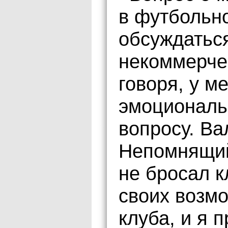
в футбольн
обсуждаться
некоммерчес
говоря, у м
эмоциональ
вопросу. Ва
Непомнящий
не бросал к
своих возмо
клуба, и я 