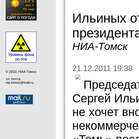
Ильиных от
президент
НИА-Томск
21.12.2011 19:38
© 2010, НИА-Томск
эл. почта:
Председа
nia.tomsk@mail.ru
Сергей Ильи
не хочет вн
некоммерче