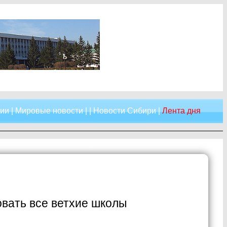
сии
|
Мировые новости
| |
Новости Сибири
|
Лента дня
овать все ветхие школы