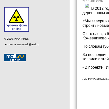
21.12.2011 20:46
В 2012 го
деревянном ис
«Мы завершим 
строить новые
С его слов, в
Кожевниково и
© 2010, НИА-Томск
эл. почта: nia.tomsk@mail.ru
По словам губ
За последние 
заявили алтай
«В проекте «И
При использовании 