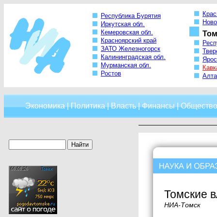
Крас
Республика Бурятия
Ново
Иркутская обл.
Кемеровская обл.
Том
Красноярский край
Респ
ЗАТО Железногорск
Твер
Калининградская обл.
Ярос
Мурманская обл.
Кавк
Ростов
Алта
Экономика
|
Политика
|
Власть
|
Финансы
|
Обществ
Томские в
НИА-Томск