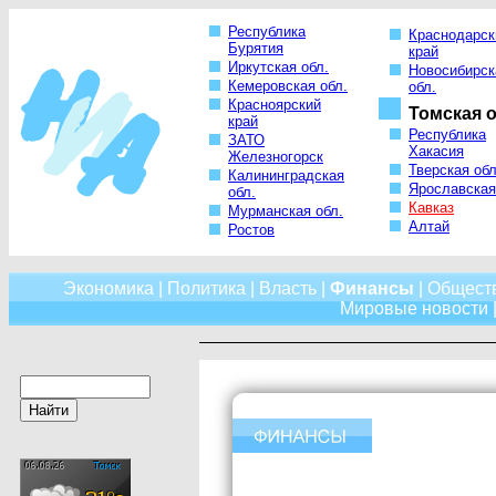
Республика
Краснодарск
Бурятия
край
Иркутская обл.
Новосибирск
Кемеровская обл.
обл.
Красноярский
Томская о
край
Республика
ЗАТО
Хакасия
Железногорск
Тверская обл
Калининградская
Ярославская
обл.
Кавказ
Мурманская обл.
Алтай
Ростов
Экономика
|
Политика
|
Власть
|
Финансы
|
Общест
Мировые новости
|