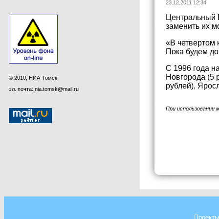
23.12.2011 12:34
Центральный Б
заменить их м
«В четвертом 
Пока будем до
С 1996 года н
Новгорода (5 р
© 2010, НИА-Томск
рублей), Ярос
эл. почта: nia.tomsk@mail.ru
При использовании 
Проекты