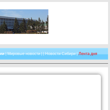
сии
|
Мировые новости
| |
Новости Сибири
|
Лента дня