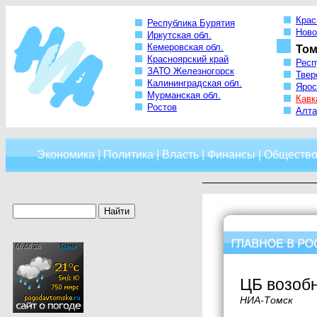
Крас
Республика Бурятия
Ново
Иркутская обл.
Кемеровская обл.
Том
Красноярский край
Респ
ЗАТО Железногорск
Твер
Калининградская обл.
Ярос
Мурманская обл.
Кавк
Ростов
Алта
Экономика
|
Политика
|
Власть
|
Финансы
|
Обществ
ЦБ возобн
НИА-Томск