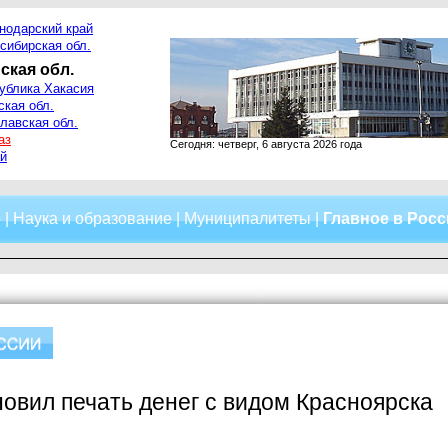
нодарский край
сибирская обл.
ская обл.
ублика Хакасия
ская обл.
лавская обл.
аз
Сегодня: четверг, 6 августа 2026 года
й
о
|
Наука и образование
|
Муниципалитеты
|
Главное в Рос
овил печать денег с видом Красноярска