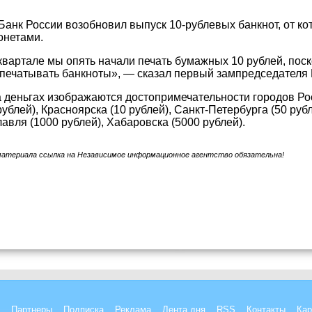
анк России возобновил выпуск 10-рублевых банкнот, от кот
онетами.
квартале мы опять начали печать бумажных 10 рублей, поск
печатывать банкноты», — сказал первый зампредседателя 
а деньгах изображаются достопримечательности городов Рос
ублей), Красноярска (10 рублей), Санкт-Петербурга (50 руб
лавля (1000 рублей), Хабаровска (5000 рублей).
материала ссылка на Независимое информационное агентство обязательна!
Партнеры
Подписка
Реклама
Лента дня
RSS
Контакты
Кар