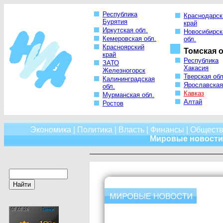
Республика
Краснодарск
Бурятия
край
Иркутская обл.
Новосибирск
Кемеровская обл.
обл.
Красноярский
Томская о
край
Республика
ЗАТО
Хакасия
Железногорск
Тверская обл
Калининградская
Ярославская
обл.
Кавказ
Мурманская обл.
Алтай
Ростов
Экономика
|
Политика
|
Власть
|
Финансы
|
Обществ
Мировые новости