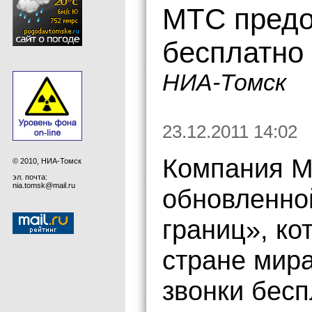
МТС предо
бесплатно
НИА-Томск
23.12.2011 14:02
Компания М
© 2010, НИА-Томск
эл. почта:
nia.tomsk@mail.ru
обновленно
границ», ко
стране мир
звонки бесп