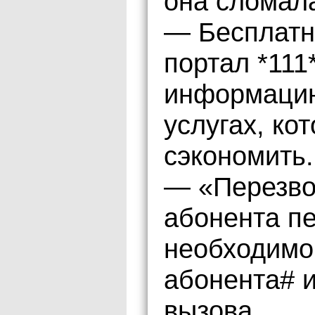
она сломал
— Бесплатн
портал *111
информацию
услугах, ко
сэкономить.
— «Перезво
абонента пе
необходимо
абонента# 
вызова.