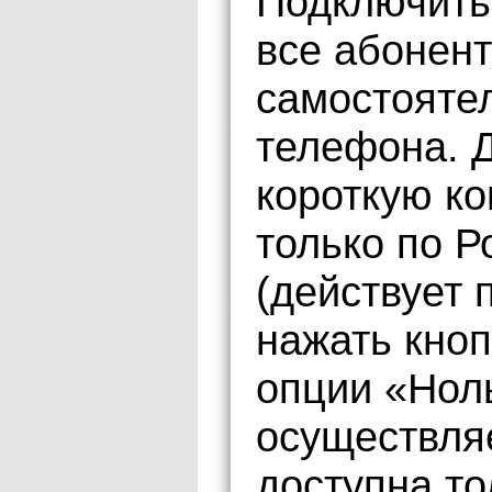
Подключить
все абонен
самостояте
телефона. Д
короткую ко
только по Р
(действует 
нажать кно
опции «Ноль
осуществля
доступна то