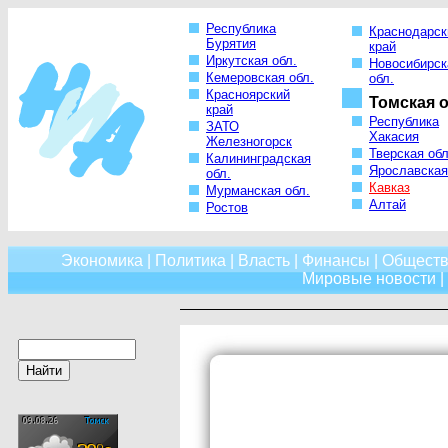
Республика
Краснодарск
Бурятия
край
Иркутская обл.
Новосибирск
Кемеровская обл.
обл.
Красноярский
Томская о
край
Республика
ЗАТО
Хакасия
Железногорск
Тверская обл
Калининградская
Ярославская
обл.
Кавказ
Мурманская обл.
Алтай
Ростов
Экономика
|
Политика
|
Власть
|
Финансы
|
Обществ
Мировые новости
|