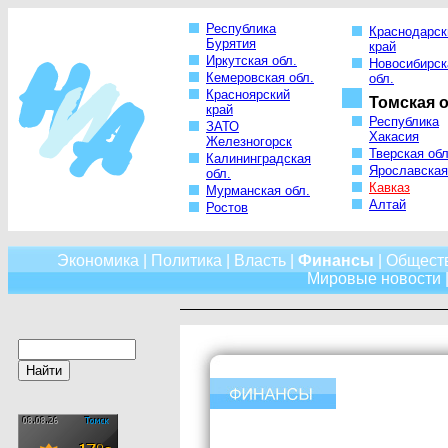
Республика
Краснодарск
Бурятия
край
Иркутская обл.
Новосибирск
Кемеровская обл.
обл.
Красноярский
Томская о
край
Республика
ЗАТО
Хакасия
Железногорск
Тверская обл
Калининградская
Ярославская
обл.
Кавказ
Мурманская обл.
Алтай
Ростов
Экономика
|
Политика
|
Власть
|
Финансы
|
Общест
Мировые новости
|