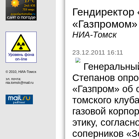
Гендиректор 
«Газпромом» 
НИА-Томск
23.12.2011 16:11
Генеральны
© 2010, НИА-Томск
Степанов опро
эл. почта:
nia.tomsk@mail.ru
«Газпром» об 
томского клуба
газовой корпо
этику, согласн
соперников «З