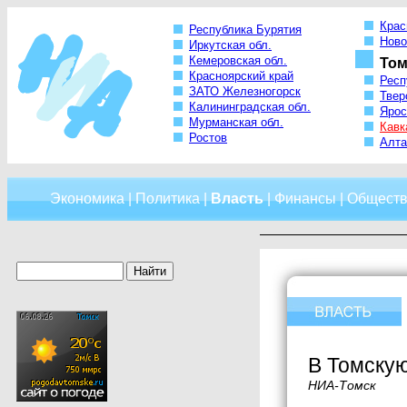
Крас
Республика Бурятия
Ново
Иркутская обл.
Кемеровская обл.
Том
Красноярский край
Респ
ЗАТО Железногорск
Твер
Калининградская обл.
Ярос
Мурманская обл.
Кавк
Ростов
Алта
Экономика
|
Политика
|
Власть
|
Финансы
|
Обществ
В Томскую
НИА-Томск