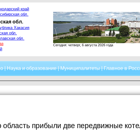
нодарский край
сибирская обл.
ская обл.
ублика Хакасия
ская обл.
лавская обл.
аз
Сегодня: четверг, 6 августа 2026 года
й
о
|
Наука и образование
|
Муниципалитеты
|
Главное в Росс
 область прибыли две передвижные коте