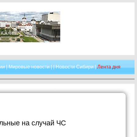
ии
|
Мировые новости
| |
Новости Сибири
|
Лента дня
льные на случай ЧС