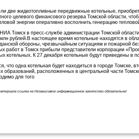
ли две жидкотопливные передвижные котельные, приобрет
тного целевого финансового резерва Томской области, чт
пловой энергии оперативно восполнить генерацию тепловой
НИА Томск в пресс-службе администрации Томской области
 млн рублей.В настоящее время котельные находятся в об
данской обороны, чрезвычайным ситуациям и пожарной без
х работ в Томск прибыли представители корпорации «Проф
ых котельных. К 27 декабря котельные будут приведены в по
я, что одна котельная будет находиться в городе Томске, в
 образований, расположенных в центральной части Томск
одимо для того
материала ссылка на Независимое информационное агентство обязательна!