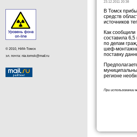
23.12.2011 20:38
В Томск прибы
средств облас
источников те
Как сообщили 
составила 6,5
по делам граж
шеф-монтажны
© 2010, НИА-Томск
поставку данн
эл. почта: nia.tomsk@mail.ru
Предполагаетс
муниципальных
регионе необх
При использовании 