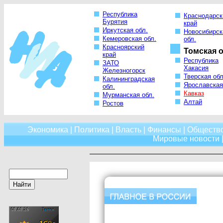
Республика
Краснодарск
Бурятия
край
Иркутская обл.
Новосибирск
Кемеровская обл.
обл.
Красноярский
Томская о
край
Республика
ЗАТО
Хакасия
Железногорск
Тверская обл
Калининградская
Ярославская
обл.
Кавказ
Мурманская обл.
Алтай
Ростов
Экономика
|
Политика
|
Власть
|
Финансы
|
Обществ
Мировые новости
|