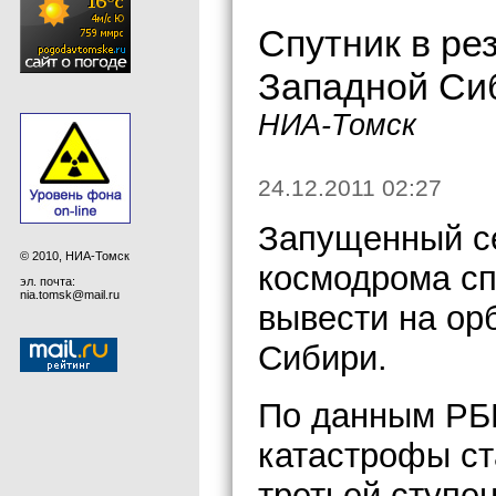
Спутник в ре
Западной Си
НИА-Томск
24.12.2011 02:27
Запущенный се
© 2010, НИА-Томск
космодрома сп
эл. почта:
nia.tomsk@mail.ru
вывести на орб
Сибири.
По данным РБК
катастрофы ст
третьей ступе