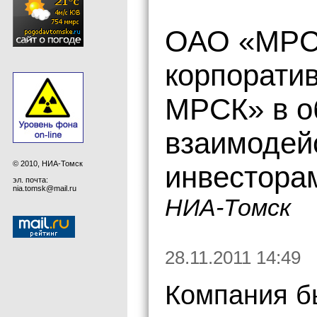
ОАО «МРСК
корпорати
МРСК» в об
взаимодей
© 2010, НИА-Томск
инвестора
эл. почта:
nia.tomsk@mail.ru
НИА-Томск
28.11.2011 14:49
Компания б