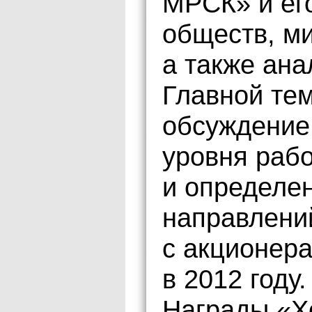
МРСК» и ег
обществ, м
а также ана
Главной те
обсуждение
уровня раб
и определе
направлени
с акционер
в 2012 году.
Награды «Х