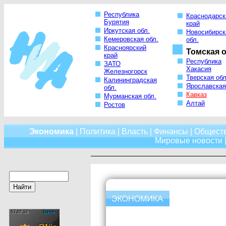
Республика
Краснодарск
Бурятия
край
Иркутская обл.
Новосибирск
Кемеровская обл.
обл.
Красноярский
Томская о
край
Республика
ЗАТО
Хакасия
Железногорск
Тверская обл
Калининградская
Ярославская
обл.
Кавказ
Мурманская обл.
Алтай
Ростов
Экономика
|
Политика
|
Власть
|
Финансы
|
Общест
Мировые новости
|