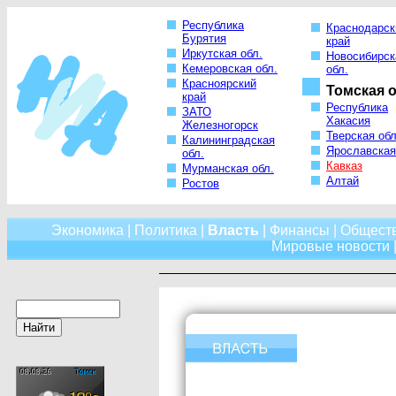
Республика
Краснодарск
Бурятия
край
Иркутская обл.
Новосибирск
Кемеровская обл.
обл.
Красноярский
Томская о
край
Республика
ЗАТО
Хакасия
Железногорск
Тверская обл
Калининградская
Ярославская
обл.
Кавказ
Мурманская обл.
Алтай
Ростов
Экономика
|
Политика
|
Власть
|
Финансы
|
Общест
Мировые новости
|