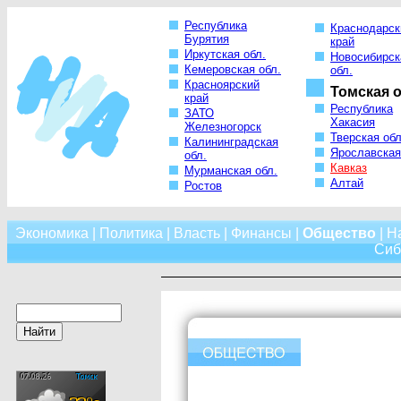
Республика
Краснодарск
Бурятия
край
Иркутская обл.
Новосибирск
Кемеровская обл.
обл.
Красноярский
Томская о
край
Республика
ЗАТО
Хакасия
Железногорск
Тверская обл
Калининградская
Ярославская
обл.
Кавказ
Мурманская обл.
Алтай
Ростов
Экономика
|
Политика
|
Власть
|
Финансы
|
Общество
|
Н
Сиб