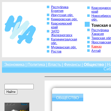
Республика
Краснодарск
Бурятия
край
Иркутская обл.
Новосибирск
Кемеровская обл.
обл.
Красноярский
Томская о
край
Республика
ЗАТО
Хакасия
Железногорск
Тверская обл
Калининградская
Ярославская
обл.
Кавказ
Мурманская обл.
Алтай
Ростов
Экономика
|
Политика
|
Власть
|
Финансы
|
Общество
|
Н
Сиб