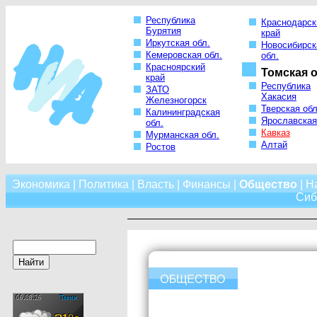
Республика
Краснодарск
Бурятия
край
Иркутская обл.
Новосибирск
Кемеровская обл.
обл.
Красноярский
Томская о
край
Республика
ЗАТО
Хакасия
Железногорск
Тверская обл
Калининградская
Ярославская
обл.
Кавказ
Мурманская обл.
Алтай
Ростов
Экономика
|
Политика
|
Власть
|
Финансы
|
Общество
|
Н
Сиб