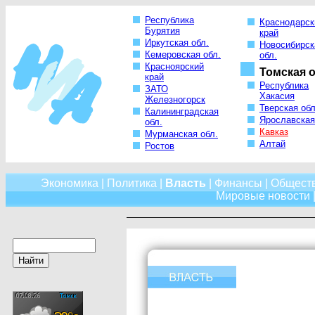
Республика
Краснодарск
Бурятия
край
Иркутская обл.
Новосибирск
Кемеровская обл.
обл.
Красноярский
Томская о
край
Республика
ЗАТО
Хакасия
Железногорск
Тверская обл
Калининградская
Ярославская
обл.
Кавказ
Мурманская обл.
Алтай
Ростов
Экономика
|
Политика
|
Власть
|
Финансы
|
Общест
Мировые новости
|