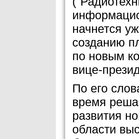
("Радиотехн
информацио
начнется уж
созданию п
по новым к
вице-прези
По его слов
время реша
развития н
области вы