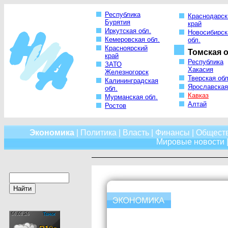
Республика
Краснодарск
Бурятия
край
Иркутская обл.
Новосибирск
Кемеровская обл.
обл.
Красноярский
Томская о
край
Республика
ЗАТО
Хакасия
Железногорск
Тверская обл
Калининградская
Ярославская
обл.
Кавказ
Мурманская обл.
Алтай
Ростов
Экономика
|
Политика
|
Власть
|
Финансы
|
Общест
Мировые новости
|