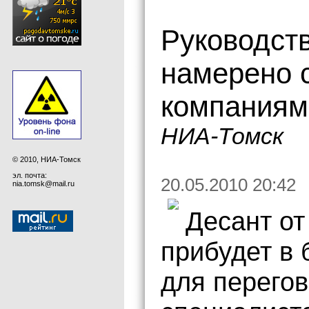
Руководст
намерено 
компаниям
НИА-Томск
© 2010, НИА-Томск
эл. почта:
20.05.2010 20:42
nia.tomsk@mail.ru
Десант о
прибудет в
для перегов