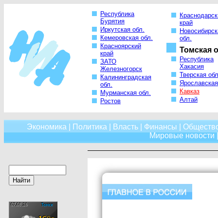
Республика
Краснодарск
Бурятия
край
Иркутская обл.
Новосибирск
Кемеровская обл.
обл.
Красноярский
Томская о
край
Республика
ЗАТО
Хакасия
Железногорск
Тверская обл
Калининградская
Ярославская
обл.
Кавказ
Мурманская обл.
Алтай
Ростов
Экономика
|
Политика
|
Власть
|
Финансы
|
Обществ
Мировые новости
|