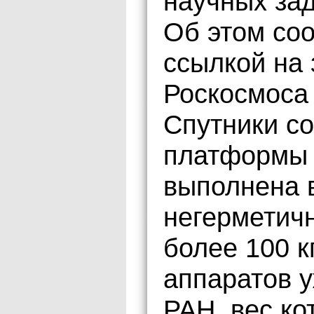
научных зад
Об этом со
ссылкой на
Роскосмоса
Спутники со
платформы 
выполнена в
негерметичн
более 100 к
аппаратов у
РАН, вес кот