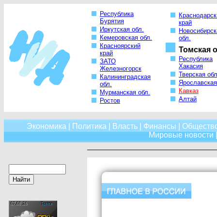
Республика
Краснодарск
Бурятия
край
Иркутская обл.
Новосибирск
Кемеровская обл.
обл.
Красноярский
Томская о
край
Республика
ЗАТО
Хакасия
Железногорск
Тверская обл
Калининградская
Ярославская
обл.
Кавказ
Мурманская обл.
Алтай
Ростов
Экономика
|
Политика
|
Власть
|
Финансы
|
Обществ
Мировые новости
|