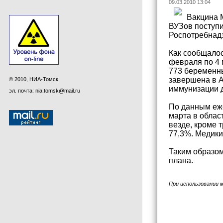
09.03.2010 13:04
Вакцина 
ВУЗов поступи
Роспотребнад
Как сообщалос
февраля по 4 
773 беременны
завершена в А
© 2010, НИА-Томск
иммунизации д
эл. почта: nia.tomsk@mail.ru
По данным еже
марта в облас
везде, кроме 
77,3%. Медики
Таким образом
плана.
При использовании 