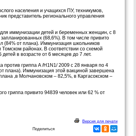
слого населения и учащихся ПУ, техникумов,
ник представитель регионального управления
для иммунизации детей и беременных женщин, с 8
3 запланированных (68,6%). В том числе привито
л (84% от плана). Иммунизация школьников
 Томском районах. В соответствии со схемой
етей в возрасте от 6 месяцев до 7 лет.
 против гриппа A /H1N1/ 2009 с 28 января по 4
от плана). Иммунизация этой вакциной завершена
плана ,в Молчановском – 82,5%, в Каргасокском –
ого гриппа привито 94839 человек или 62 % от
Версия для печати
Поделиться