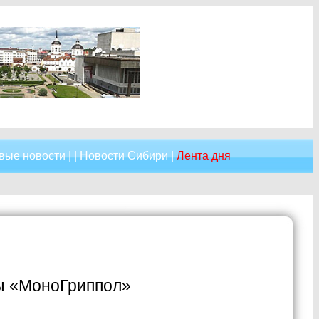
вые новости
| |
Новости Сибири
|
Лента дня
ны «МоноГриппол»