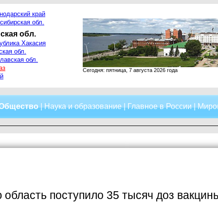
нодарский край
сибирская обл.
ская обл.
ублика Хакасия
ская обл.
лавская обл.
аз
Сегодня: пятница, 7 августа 2026 года
й
Общество
|
Наука и образование
|
Главное в России
|
Миро
 область поступило 35 тысяч доз вакци