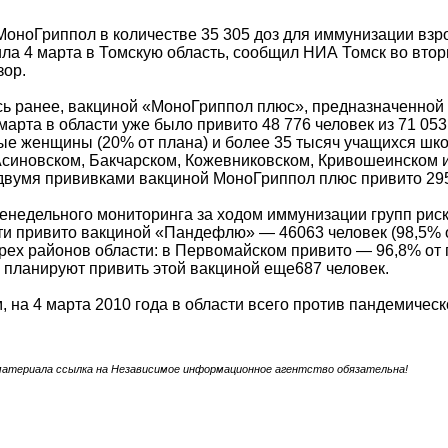
МоноГриппол в количестве 35 305 доз для иммунизации взро
ла 4 марта в Томскую область, сообщил НИА Томск во втор
зор.
ь ранее, вакциной «МоноГриппол плюс», предназначенной 
марта в области уже было привито 48 776 человек из 71 05
е женщины (20% от плана) и более 35 тысяч учащихся шко
синовском, Бакчарском, Кожевниковском, Кривошеинском и
вумя прививками вакциной МоноГриппол плюс привито 295 д
недельного мониторинга за ходом иммунизации групп риска
ти привито вакциной «Пандефлю» — 46063 человек (98,5% 
трех районов области: в Первомайском привито — 96,8% от 
 планируют привить этой вакциной еще687 человек.
, на 4 марта 2010 года в области всего против пандемическ
материала ссылка на Независимое информационное агентство обязательна!