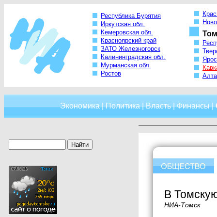
Крас
Республика Бурятия
Ново
Иркутская обл.
Кемеровская обл.
Том
Красноярский край
Респ
ЗАТО Железногорск
Твер
Калининградская обл.
Ярос
Мурманская обл.
Кавк
Ростов
Алта
Экономика
|
Политика
|
Власть
|
Финансы
|
В Томскую
НИА-Томск