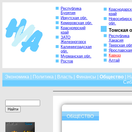
Республика
Краснодарск
Бурятия
край
Иркутская обл.
Новосибирск
Кемеровская обл.
обл.
Красноярский
Томская о
край
Республика
ЗАТО
Хакасия
Железногорск
Тверская обл
Калининградская
Ярославская
обл.
Кавказ
Мурманская обл.
Алтай
Ростов
Экономика
|
Политика
|
Власть
|
Финансы
|
Общество
|
Н
Сиб