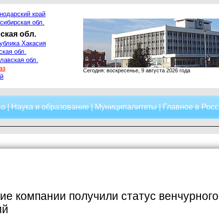
нодарский край
сибирская обл.
ская обл.
ублика Хакасия
ская обл.
лавская обл.
аз
Сегодня: воскресенье, 9 августа 2026 года
й
во
|
Наука и образование
|
Муниципалитеты
|
Главное в Росс
ие компании получили статус венчурног
ий