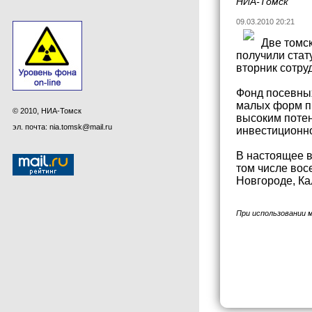
НИА-Томск
09.03.2010 20:21
Две томс
получили стат
вторник сотру
Фонд посевных
малых форм пр
© 2010, НИА-Томск
высоким потен
эл. почта: nia.tomsk@mail.ru
инвестиционно
В настоящее в
том числе вос
Новгороде, Ка
При использовании 