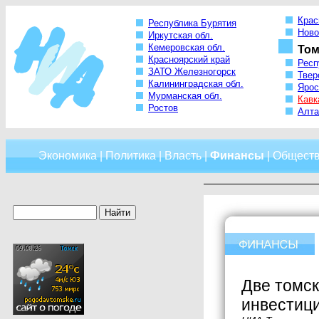
Крас
Республика Бурятия
Ново
Иркутская обл.
Кемеровская обл.
Том
Красноярский край
Респ
ЗАТО Железногорск
Твер
Калининградская обл.
Ярос
Мурманская обл.
Кавк
Ростов
Алта
Экономика
|
Политика
|
Власть
|
Финансы
|
Общест
Две томск
инвестиц