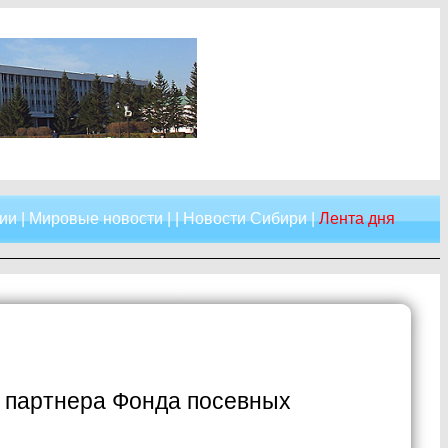
ии
|
Мировые новости
| |
Новости Сибири
|
Лента дня
о партнера Фонда посевных