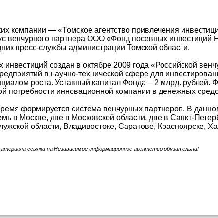
ких компании — «Томское агентство привлечения инвестиц
ус венчурного партнера ООО «Фонд посевных инвестиций 
дник пресс-службы администрации Томской области.
 инвестиций создан в октябре 2009 года «Российской вен
едприятий в научно-технической сфере для инвестирован
циалом роста. Уставный капитал Фонда – 2 млрд. рублей. 
й потребности инновационной компании в денежных средств
ремя формируется система венчурных партнеров. В данном
емь в Москве, две в Московской области, две в Санкт-Петер
лужской области, Владивостоке, Саратове, Красноярске, Ха
материала ссылка на Независимое информационное агентство обязательна!