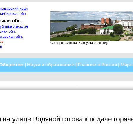
нодарский край
сибирская обл.
ская обл.
ублика Хакасия
ская обл.
лавская обл.
аз
Сегодня: суббота, 8 августа 2026 года
й
Общество
|
Наука и образование
|
Главное в России
|
Миро
 на улице Водяной готова к подаче горяч