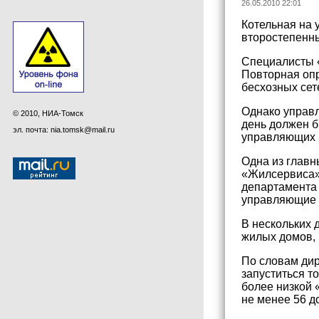
26.05.2010 22:01
Котельная на 
второстепенны
Специалисты «
Повторная опр
бесхозных сет
Однако управл
© 2010, НИА-Томск
день должен б
эл. почта: nia.tomsk@mail.ru
управляющих к
Одна из главн
«Жилсервиса» 
департамента 
управляющие к
В нескольких 
жилых домов, 
По словам дир
запуститься т
более низкой 
не менее 56 д