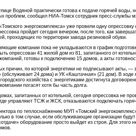
улице Водяной практически готова к подаче горячей воды,
х проблем, сообщил НИА-Томск сотрудник пресс-службы м
Томского энергокомплекса» уже провели одну опрессовку 
ессовка пройдет сегодня вечером, после того, как заверша
ей, проходящих по территории завода резиновой обуви.
яющие компании пока не укладываются в график подготов
ыть опрессован 41 жилой дом из 81, запитанного от котель
омпаний, готовы к подключению 15 домов, а акты готовнос
ых причин, по которой энергетики не подписывают акты, —
(обслуживает 24 дома) и УК «Каштачная» (21 дом). В ходе
городского хозяйства с энергетиками достигнута договорен
омпании погасят хотя бы часть долга.
домах, запитанных от котельной, сегодня опрессовка не про
где управляют ТСЖ и ЖСК, отказываются подключать горяч
ектора по теплоснабжению МУП «Томский энергокомплекс»
олько в том случае, если обслуживающие организации будут
«отдаче» оборудование просто выйдет из строя. Для этого 
омов.