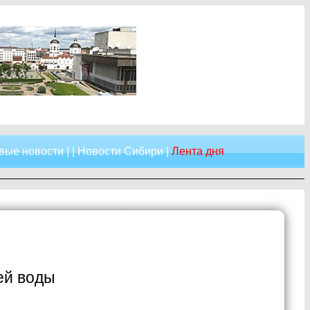
вые новости
| |
Новости Сибири
|
Лента дня
ей воды