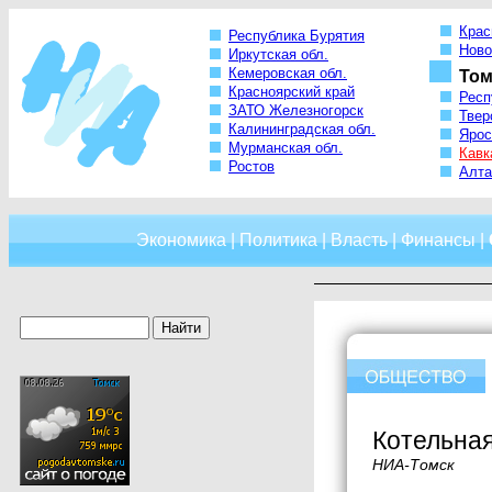
Крас
Республика Бурятия
Ново
Иркутская обл.
Кемеровская обл.
Том
Красноярский край
Респ
ЗАТО Железногорск
Твер
Калининградская обл.
Ярос
Мурманская обл.
Кавк
Ростов
Алта
Экономика
|
Политика
|
Власть
|
Финансы
|
Котельная
НИА-Томск