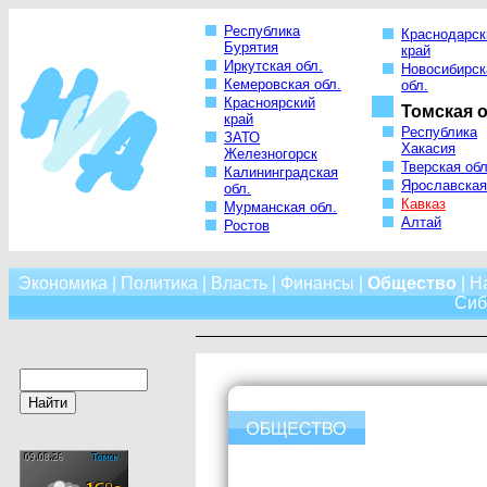
Республика
Краснодарск
Бурятия
край
Иркутская обл.
Новосибирск
Кемеровская обл.
обл.
Красноярский
Томская о
край
Республика
ЗАТО
Хакасия
Железногорск
Тверская обл
Калининградская
Ярославская
обл.
Кавказ
Мурманская обл.
Алтай
Ростов
Экономика
|
Политика
|
Власть
|
Финансы
|
Общество
|
Н
Сиб