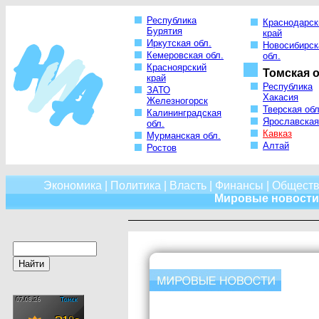
Республика
Краснодарск
Бурятия
край
Иркутская обл.
Новосибирск
Кемеровская обл.
обл.
Красноярский
Томская о
край
Республика
ЗАТО
Хакасия
Железногорск
Тверская обл
Калининградская
Ярославская
обл.
Кавказ
Мурманская обл.
Алтай
Ростов
Экономика
|
Политика
|
Власть
|
Финансы
|
Обществ
Мировые новости