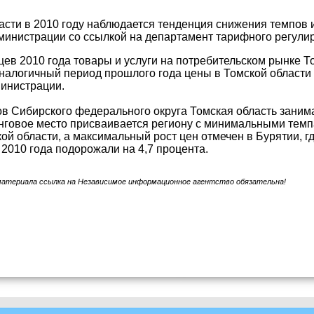
асти в 2010 году наблюдается тенденция снижения темпов
инистрации со ссылкой на департамент тарифного регулир
цев 2010 года товары и услуги на потребительском рынке То
аналогичный период прошлого года цены в Томской области
инистрации.
в Сибирского федерального округа Томская область занима
нговое место присваивается региону с минимальными темп
ой области, а максимальный рост цен отмечен в Бурятии, г
2010 года подорожали на 4,7 процента.
материала ссылка на Независимое информационное агентство обязательна!