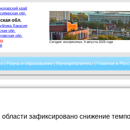
нодарский край
сибирская обл.
ская обл.
ублика Хакасия
ская обл.
лавская обл.
аз
Сегодня: воскресенье, 9 августа 2026 года
й
во
|
Наука и образование
|
Муниципалитеты
|
Главное в Росс
й области зафиксировано снижение темп