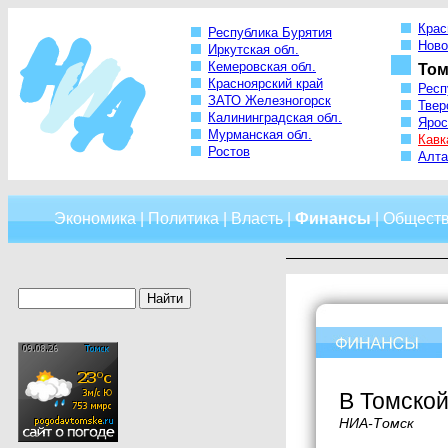
Крас
Республика Бурятия
Ново
Иркутская обл.
Кемеровская обл.
Том
Красноярский край
Респ
ЗАТО Железногорск
Твер
Калининградская обл.
Ярос
Мурманская обл.
Кавк
Ростов
Алта
Экономика
|
Политика
|
Власть
|
Финансы
|
Общест
В Томско
НИА-Томск