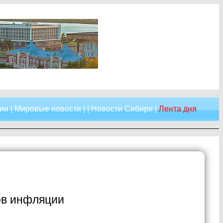
ии
|
Мировые новости
| |
Новости Сибири
|
Лента дня
ов инфляции