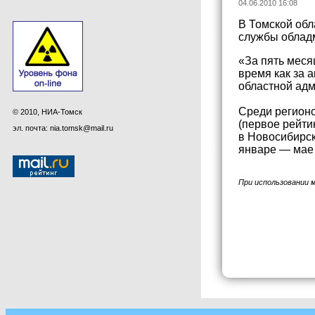
04.06.2010 16:08
В Томской обл
службы обладм
«За пять меся
время как за 
областной адм
Среди регионо
© 2010, НИА-Томск
(первое рейти
эл. почта: nia.tomsk@mail.ru
в Новосибирск
январе — мае 
При использовании 