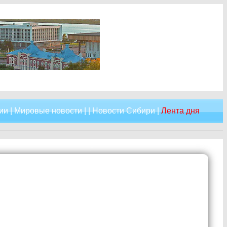
ии
|
Мировые новости
| |
Новости Сибири
|
Лента дня