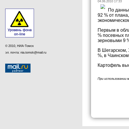
04.06.2010 17:33
По данным
92 % от плана
экономическом
Первым в обл
% посевных пл
зерновыми 9 
© 2010, НИА-Томск
В Шегарском, 
эл. почта: nia.tomsk@mail.ru
%, в Чаинском
Картофель выс
При использовании 