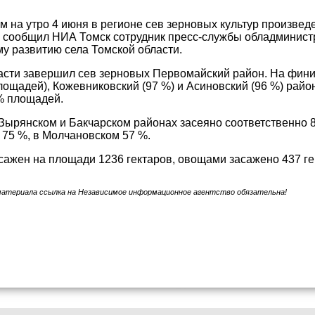
 на утро 4 июня в регионе сев зерновых культур произведе
, сообщил НИА Томск сотрудник пресс-службы обладминист
у развитию села Томской области.
асти завершил сев зерновых Первомайский район. На фини
ощадей), Кожевниковский (97 %) и Асиновский (96 %) райо
% площадей.
Зырянском и Бакчарском районах засеяно соответственно 
 75 %, в Молчановском 57 %.
ажен на площади 1236 гектаров, овощами засажено 437 ге
материала ссылка на Независимое информационное агентство обязательна!