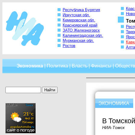
Крас
Республика Бурятия
Ново
Иркутская обл.
Кемеровская обл.
Том
Красноярский край
Респ
ЗАТО Железногорск
Твер
Калининградская обл.
Ярос
Мурманская обл.
Кавк
Ростов
Алта
Экономика
|
Политика
|
Власть
|
Финансы
|
Обществ
В Томской
НИА-Томск