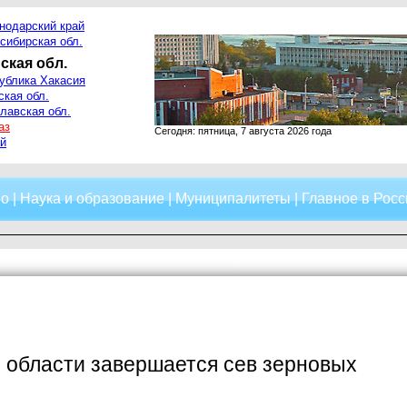
нодарский край
сибирская обл.
ская обл.
ублика Хакасия
ская обл.
лавская обл.
аз
Сегодня: пятница, 7 августа 2026 года
й
о
|
Наука и образование
|
Муниципалитеты
|
Главное в Росс
 области завершается сев зерновых