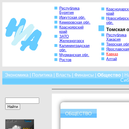
Республика
Краснодарск
Бурятия
край
Иркутская обл.
Новосибирск
Кемеровская обл.
обл.
Красноярский
Томская о
край
Республика
ЗАТО
Хакасия
Железногорск
Тверская обл
Калининградская
Ярославская
обл.
Кавказ
Мурманская обл.
Алтай
Ростов
Экономика
|
Политика
|
Власть
|
Финансы
|
Общество
|
Н
Сиб