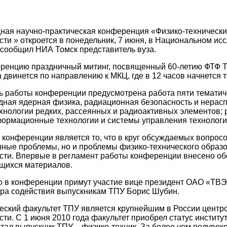
ая научно-практическая конференция «Физико-технически
и » откроется в понедельник, 7 июня, в Национальном ис
 сообщил НИА Томск представитель вуза.
ренцию праздничный митинг, посвященный 60-летию ФТФ ТПУ
 двинется по направлению к МКЦ, где в 12 часов начнется
ь работы конференции предусмотрена работа пяти тематич
дная ядерная физика, радиационная безопасность и нерас
хнологии редких, рассеянных и радиоактивных элементов;
формационные технологии и системы управления технологи
конференции является то, что в круг обсуждаемых вопросо
ные проблемы, но и проблемы физико-технического образо
ти. Впервые в регламент работы конференции внесено об
ящихся материалов.
о в конференции примут участие вице президент ОАО «ТВЭ
тра содействия выпускникам ТПУ Борис Шубин.
еский факультет ТПУ является крупнейшим в России центр
и. С 1 июня 2010 года факультет приобрел статус институт
отал выпускник ТПУ – физико-техник. За более чем полув