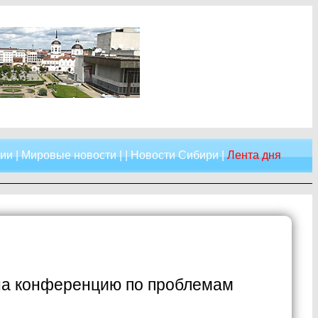
сии
|
Мировые новости
| |
Новости Сибири
|
Лента дня
 на конференцию по проблемам