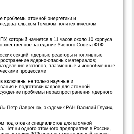
е проблемы атомной энергетики и
следовательском Томском политехническом
, который начнется в 11 часов около 10 корпуса .
 торжественное заседание Ученого Совета ФТФ.
еских секций: ядерные реакторы и топливные
пространение ядерно-опасных материалов;
 разделение изотопов, плазменные и ионообменные
ческими процессами.
в включены не только научные и
вания и подготовки кадров для атомной
суждение проблемы нераспространения ядерного
Л» Петр Лавренюк, академик РАН Василий Глухих,
ом подготовки специалистов для атомной
а. Нет ни одного атомного предприятия в России,
ековую историю ФТФ пополнил инженерный корпус