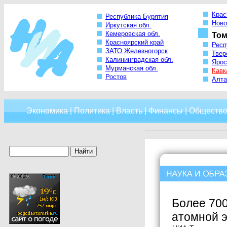
Крас
Республика Бурятия
Ново
Иркутская обл.
Кемеровская обл.
Том
Красноярский край
Респ
ЗАТО Железногорск
Твер
Калининградская обл.
Ярос
Мурманская обл.
Кавк
Ростов
Алта
Экономика
|
Политика
|
Власть
|
Финансы
|
Обществ
Более 700
атомной э