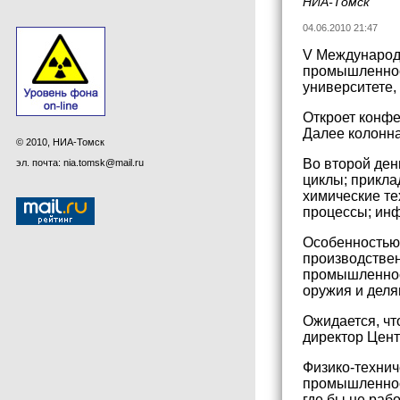
НИА-Томск
04.06.2010 21:47
V Международн
промышленност
университете,
Откроет конфе
Далее колонна
© 2010, НИА-Томск
Во второй ден
эл. почта: nia.tomsk@mail.ru
циклы; прикла
химические те
процессы; ин
Особенностью 
производствен
промышленнос
оружия и дел
Ожидается, чт
директор Цен
Физико-технич
промышленност
где бы не раб