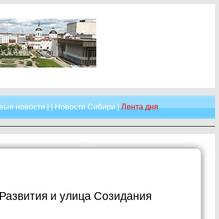
вые новости
| |
Новости Сибири
|
Лента дня
 Развития и улица Созидания