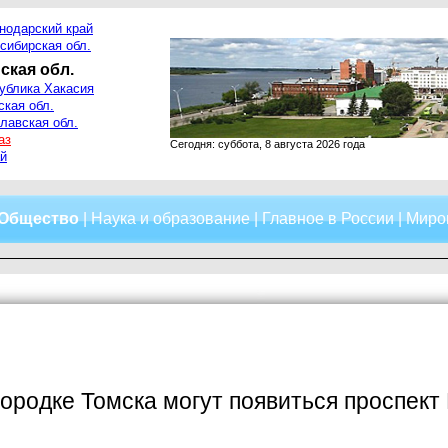
нодарский край
сибирская обл.
ская обл.
ублика Хакасия
ская обл.
лавская обл.
аз
Сегодня: суббота, 8 августа 2026 года
й
Общество
|
Наука и образование
|
Главное в России
|
Миро
ородке Томска могут появиться проспект