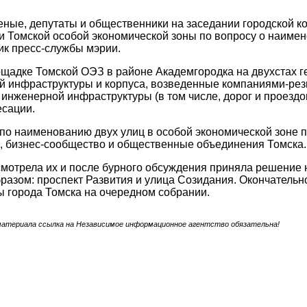
еные, депутаты и общественники на заседании городской 
 Томской особой экономической зоны по вопросу о наиме
ик пресс-службы мэрии.
адке Томской ОЭЗ в районе Академгородка на двухстах ге
 инфраструктуры и корпуса, возведенные компаниями-рези
 инженерной инфраструктуры (в том числе, дорог и проездо
есации.
о наименованию двух улиц в особой экономической зоне по
, бизнес-сообщество и общественные объединения Томска.
мотрела их и после бурного обсуждения приняла решение 
азом: проспект Развития и улица Созидания. Окончатель
 города Томска на очередном собрании.
материала ссылка на Независимое информационное агентство обязательна!