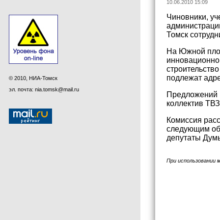
10.06.2010 15:09
Чиновники, уч
администрации
Томск сотрудн
На Южной площ
инновационной
строительство
подлежат адр
© 2010, НИА-Томск
эл. почта: nia.tomsk@mail.ru
Предложений п
коллектив ТВЗ
Комиссия расс
следующим обр
депутаты Думы
При использовании 