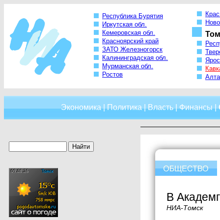
Крас
Республика Бурятия
Ново
Иркутская обл.
Кемеровская обл.
Том
Красноярский край
Респ
ЗАТО Железногорск
Твер
Калининградская обл.
Ярос
Мурманская обл.
Кавк
Ростов
Алта
Экономика
|
Политика
|
Власть
|
Финансы
|
В Академг
НИА-Томск