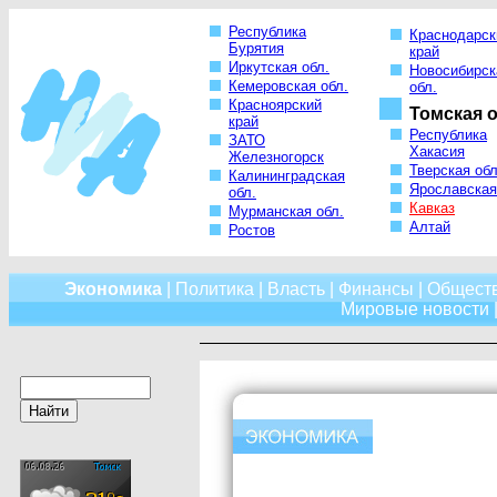
Республика
Краснодарск
Бурятия
край
Иркутская обл.
Новосибирск
Кемеровская обл.
обл.
Красноярский
Томская о
край
Республика
ЗАТО
Хакасия
Железногорск
Тверская обл
Калининградская
Ярославская
обл.
Кавказ
Мурманская обл.
Алтай
Ростов
Экономика
|
Политика
|
Власть
|
Финансы
|
Общест
Мировые новости
|