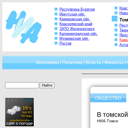
Крас
Республика Бурятия
Ново
Иркутская обл.
Кемеровская обл.
Том
Красноярский край
Респ
ЗАТО Железногорск
Твер
Калининградская обл.
Ярос
Мурманская обл.
Кавк
Ростов
Алта
Экономика
|
Политика
|
Власть
|
Финансы
|
В томской
НИА-Томск