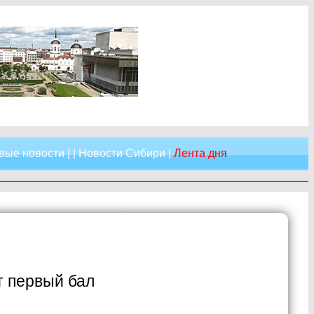
вые новости
| |
Новости Сибири
|
Лента дня
т первый бал