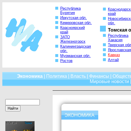
Республика
Краснодарск
Бурятия
край
Иркутская обл.
Новосибирск
Кемеровская обл.
обл.
Красноярский
Томская о
край
Республика
ЗАТО
Хакасия
Железногорск
Тверская обл
Калининградская
Ярославская
обл.
Кавказ
Мурманская обл.
Алтай
Ростов
Экономика
|
Политика
|
Власть
|
Финансы
|
Общест
Мировые новости
|