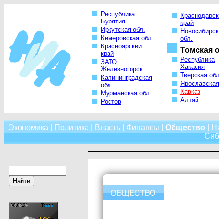
Республика
Краснодарск
Бурятия
край
Иркутская обл.
Новосибирск
Кемеровская обл.
обл.
Красноярский
Томская о
край
Республика
ЗАТО
Хакасия
Железногорск
Тверская обл
Калининградская
Ярославская
обл.
Кавказ
Мурманская обл.
Алтай
Ростов
Экономика
|
Политика
|
Власть
|
Финансы
|
Общество
|
Н
Сиб