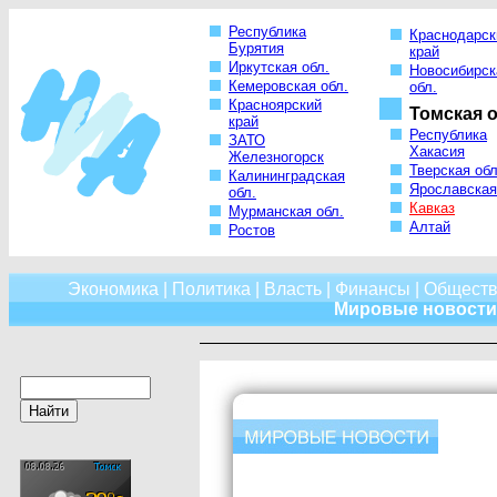
Республика
Краснодарск
Бурятия
край
Иркутская обл.
Новосибирск
Кемеровская обл.
обл.
Красноярский
Томская о
край
Республика
ЗАТО
Хакасия
Железногорск
Тверская обл
Калининградская
Ярославская
обл.
Кавказ
Мурманская обл.
Алтай
Ростов
Экономика
|
Политика
|
Власть
|
Финансы
|
Обществ
Мировые новости