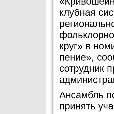
«Кривошеин
клубная си
регионально
фольклорно
круг» в но
пение», со
сотрудник 
администра
Ансамбль п
принять уч