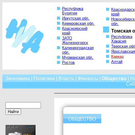
Республика
Краснодарск
Бурятия
край
Иркутская обл.
Новосибирск
Кемеровская обл.
обл.
Красноярский
Томская о
край
Республика
ЗАТО
Хакасия
Железногорск
Тверская обл
Калининградская
Ярославская
обл.
Кавказ
Мурманская обл.
Алтай
Ростов
Экономика
|
Политика
|
Власть
|
Финансы
|
Общество
|
Н
Сиб