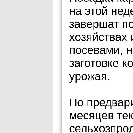
на этой нед
завершат по
хозяйствах 
посевами, н
заготовке к
урожая.
По предвар
месяцев тек
сельхозпрод