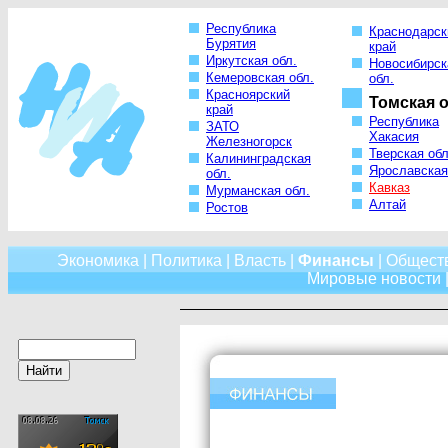
Республика
Краснодарск
Бурятия
край
Иркутская обл.
Новосибирск
Кемеровская обл.
обл.
Красноярский
Томская о
край
Республика
ЗАТО
Хакасия
Железногорск
Тверская обл
Калининградская
Ярославская
обл.
Кавказ
Мурманская обл.
Алтай
Ростов
Экономика
|
Политика
|
Власть
|
Финансы
|
Общест
Мировые новости
|