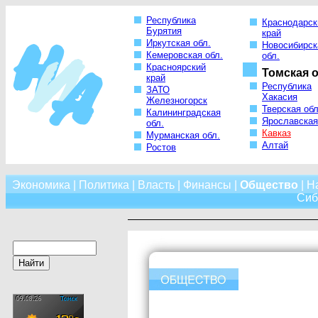
Республика
Краснодарск
Бурятия
край
Иркутская обл.
Новосибирск
Кемеровская обл.
обл.
Красноярский
Томская о
край
Республика
ЗАТО
Хакасия
Железногорск
Тверская обл
Калининградская
Ярославская
обл.
Кавказ
Мурманская обл.
Алтай
Ростов
Экономика
|
Политика
|
Власть
|
Финансы
|
Общество
|
Н
Сиб