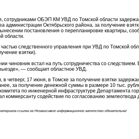
я, сотрудниками ОБЭП КМ УВД по Томской области задержа
ва администрации Октябрьского района, за получение взятк
вынесении постановления о перепланировке квартиры, соо
й области.
частью следственного управления при УВД по Томской обла
лучение взятки).
ии чиновник встал на путь сотрудничества со следствием.
выезде», — сообщает областное УВД.
, в четверг, 17 июня, в Томске за получение взятки задержа
нее, за получение денежной суммы в размере 10 тыс. рубл
комитета по инженерной инфраструктуре Департамента гор
л коммерсанту содействие по согласованию землеотвода д
материала ссылка на Независимое информационное агентство обязательна!