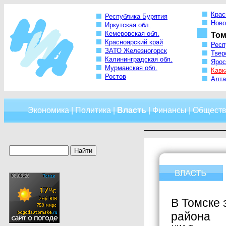
Крас
Республика Бурятия
Ново
Иркутская обл.
Кемеровская обл.
Том
Красноярский край
Респ
ЗАТО Железногорск
Твер
Калининградская обл.
Ярос
Мурманская обл.
Кавк
Ростов
Алта
Экономика
|
Политика
|
Власть
|
Финансы
|
Обществ
В Томске 
района