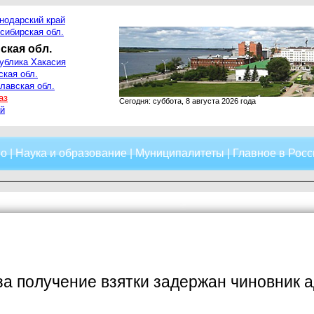
нодарский край
сибирская обл.
ская обл.
ублика Хакасия
ская обл.
лавская обл.
аз
Сегодня: суббота, 8 августа 2026 года
й
о
|
Наука и образование
|
Муниципалитеты
|
Главное в Росс
за получение взятки задержан чиновник 