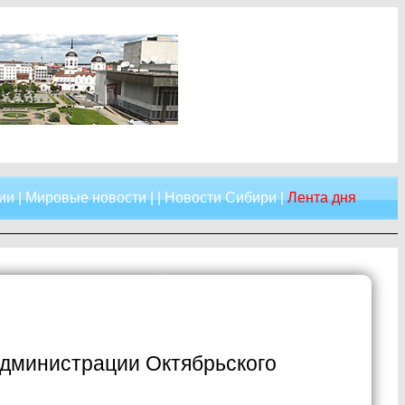
ии
|
Мировые новости
| |
Новости Сибири
|
Лента дня
администрации Октябрьского