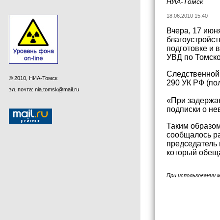
НИА-Томск
18.06.2010 15:40
Вчера, 17 июн
благоустройст
подготовке и 
УВД по Томско
Следственной 
© 2010, НИА-Томск
290 УК РФ (по
эл. почта: nia.tomsk@mail.ru
«При задержан
подписки о не
Таким образом
сообщалось ра
председатель 
который обеща
При использовании 