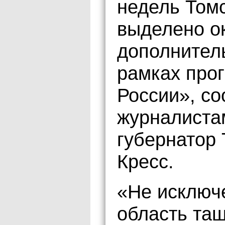
недель Томс
выделено о
дополнитель
рамках про
России», с
журналиста
губернатор 
Кресс.
«Не исключе
область тащ