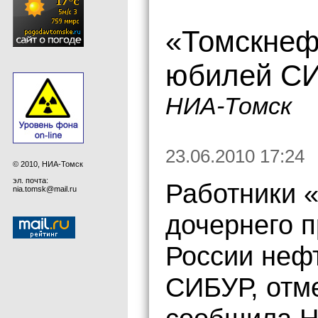
«Томскнеф
юбилей С
НИА-Томск
23.06.2010 17:24
© 2010, НИА-Томск
эл. почта:
Работники 
nia.tomsk@mail.ru
дочернего 
России неф
СИБУР, отме