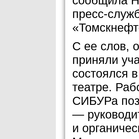
сообщила Н
пресс-слу
«Томскнефт
С ее слов, 
приняли уча
состоялся 
театре. Раб
СИБУРа поз
— руководи
и органичес