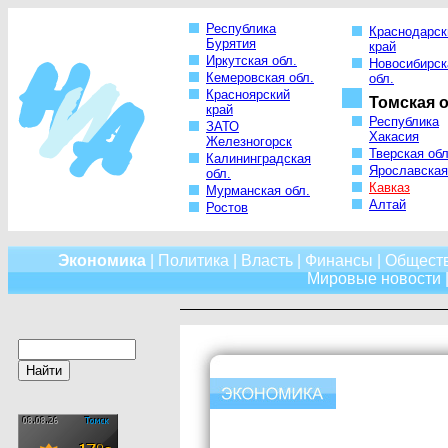
Республика
Краснодарск
Бурятия
край
Иркутская обл.
Новосибирск
Кемеровская обл.
обл.
Красноярский
Томская о
край
Республика
ЗАТО
Хакасия
Железногорск
Тверская обл
Калининградская
Ярославская
обл.
Кавказ
Мурманская обл.
Алтай
Ростов
Экономика
|
Политика
|
Власть
|
Финансы
|
Общест
Мировые новости
|