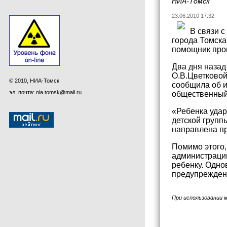
НИА-Томск
23.06.2010 17:32
В связи 
города Томска
помощник про
Два дня назад
О.В.Цветковой
© 2010, НИА-Томск
сообщила об и
эл. почта: nia.tomsk@mail.ru
общественный
«Ребенка удар
детской групп
направлена пр
Помимо этого,
администрации
ребенку. Одн
предупрежден
При использовании 