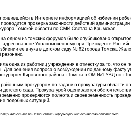
с появившейся в Интернете информацией об избиении ребен
 проводится проверка законности действий администраци
курора Томской области по СМИ Светлана Крымская.
 на одном из томских форумов было опубликовано открыто
, адресованное Уполномоченному при Президенте Российс
збиении ее внука в детском саду № 62 города Томска. Жал
 резонанс.
ила одна из работниц учреждения в отместку за то, что он 
ы. Для решения вопроса о возбуждении по данному факту 
окурором Кировского района г.Томска в ОМ №1 УВД по г.Т
 районным прокурором по заданию прокуратуры области ор
 детского сада. Прокуратурой оцениваются обстоятельств
овременно проверяются полнота и своевременность провед
ие подобных ситуаций.
материала ссылка на Независимое информационное агентство обязательна!