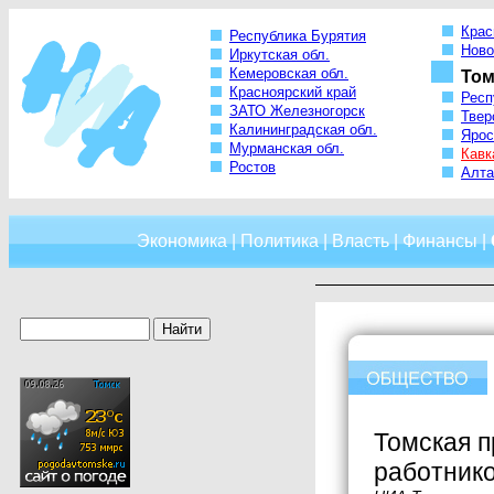
Крас
Республика Бурятия
Ново
Иркутская обл.
Кемеровская обл.
Том
Красноярский край
Респ
ЗАТО Железногорск
Твер
Калининградская обл.
Ярос
Мурманская обл.
Кавк
Ростов
Алта
Экономика
|
Политика
|
Власть
|
Финансы
|
Томская п
работнико