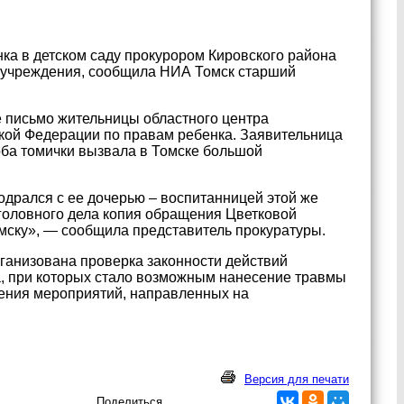
ка в детском саду прокурором Кировского района
и учреждения, сообщила НИА Томск старший
е письмо жительницы областного центра
кой Федерации по правам ребенка. Заявительница
оба томички вызвала в Томске большой
подрался с ее дочерью – воспитанницей этой же
уголовного дела копия обращения Цветковой
омску», — сообщила представитель прокуратуры.
ганизована проверка законности действий
а, при которых стало возможным нанесение травмы
ения мероприятий, направленных на
Версия для печати
Поделиться