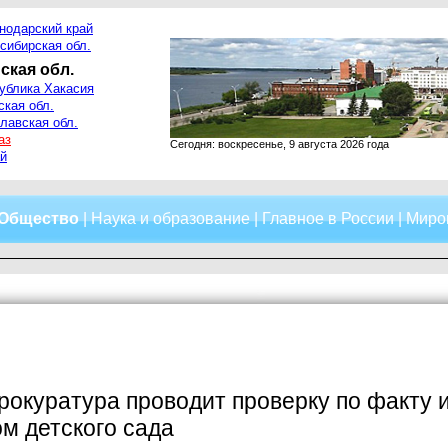
нодарский край
сибирская обл.
ская обл.
ублика Хакасия
ская обл.
лавская обл.
аз
Сегодня: воскресенье, 9 августа 2026 года
й
Общество
|
Наука и образование
|
Главное в России
|
Миро
рокуратура проводит проверку по факту 
м детского сада