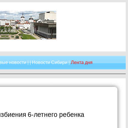
вые новости
| |
Новости Сибири
|
Лента дня
избиения 6-летнего ребенка