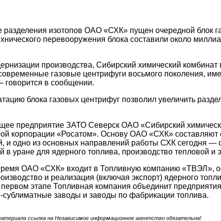
е разделения изотопов ОАО «СХК» пущен очередной блок га
хнического перевооружения блока составили около милли
ернизации производства, Сибирский химический комбинат 
современные газовые центрифуги восьмого поколения, им
— говорится в сообщении.
атацию блока газовых центрифуг позволил увеличить разд
щее предприятие ЗАТО Северск ОАО «Сибирский химическ
ой корпорации «Росатом». Основу ОАО «СХК» составляют 
, и одно из основных направлений работы СХК сегодня —
й в уране для ядерного топлива, производство тепловой и 
время ОАО «СХК» входит в Топливную компанию «ТВЭЛ», ос
роизводство и реализация (включая экспорт) ядерного топл
 первом этапе Топливная компания объединит предприятия 
-сублиматные заводы и заводы по фабрикации топлива.
материала ссылка на Независимое информационное агентство обязательна!