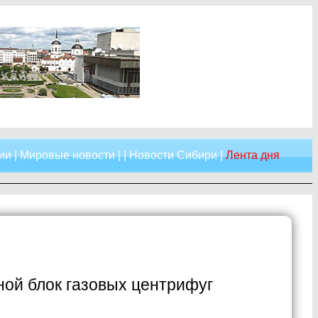
ии
|
Мировые новости
| |
Новости Сибири
|
Лента дня
ной блок газовых центрифуг