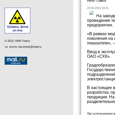
НИА-Томск
23.06.2010 18:31
На завод
проведение те
предприятия.
«В рамках мод
поколения на 
© 2010, НИА-Томск
показатели», 
эл. почта: nia.tomsk@mail.ru
Ввод в эксплу
ОАО «СХК».
Градообразую
Государственн
подразделений
электростанци
В настоящее 
разработка, п
продукции. На
разделительно
При использовании 