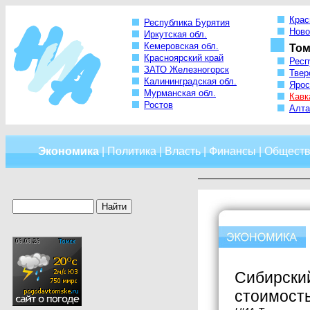
Крас
Республика Бурятия
Ново
Иркутская обл.
Кемеровская обл.
Том
Красноярский край
Респ
ЗАТО Железногорск
Твер
Калининградская обл.
Ярос
Мурманская обл.
Кавк
Ростов
Алта
Экономика
|
Политика
|
Власть
|
Финансы
|
Обществ
Сибирский
стоимост