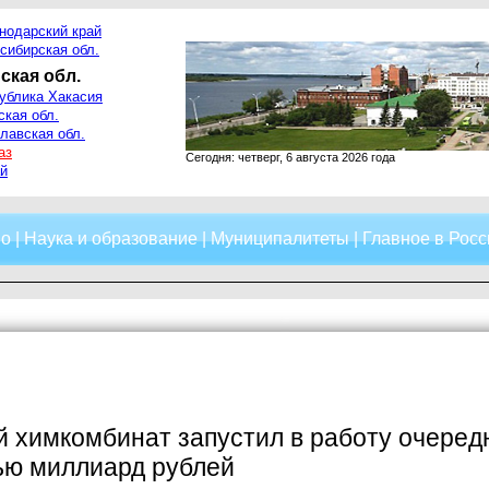
нодарский край
сибирская обл.
ская обл.
ублика Хакасия
ская обл.
лавская обл.
аз
Сегодня: четверг, 6 августа 2026 года
й
о
|
Наука и образование
|
Муниципалитеты
|
Главное в Росс
 химкомбинат запустил в работу очеред
ью миллиард рублей