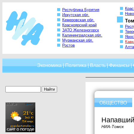
Крас
Республика Бурятия
Ново
Иркутская обл.
Кемеровская обл.
Том
Красноярский край
Респ
ЗАТО Железногорск
Твер
Калининградская обл.
Ярос
Мурманская обл.
Кавк
Ростов
Алта
Экономика
|
Политика
|
Власть
|
Финансы
|
Напавший 
НИА-Томск