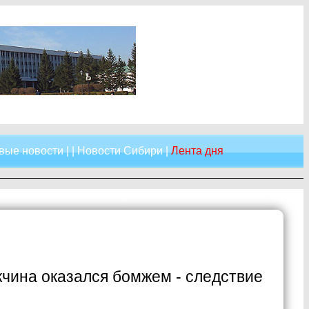
вые новости
| |
Новости Сибири
|
Лента дня
чина оказался бомжем - следствие