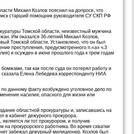
ласти Михаил Козлов пояснил на допросе, что
Томск старший помощник руководителя СУ СКП РФ
рокуратуры Томской области, неизвестный мужчина
ржан. Им оказался 36-летний Михаил Козлов,
ый Томской области. Установлено, что он был
ение преступления, предусмотренного п.«а» ч.3
ия) и осужден в июне прошлого года к трем годам
 бомжами, так как после суда он потерял работу и
 — сказала Елена Лебедева корреспонденту НИА
по данному факту возбуждено уголовное дело по
именение насилия, опасного для жизни или
 здание областной прокуратуры и, записавшись на
л в кабинет дежурного прокурора.
 является ли тот прокурором, и получив
им на прокурорского работника. Во время схватки
бинет забежал дежурный милиционер. Козлов был