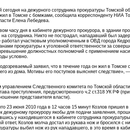
 сегодня на дежурного сотрудника прокуратуры Томской об
 жил в Томске с бомжами, сообщила корреспонденту НИА 
ласти Елена Лебедева.
вом часу дня в кабинете дежурного прокурора, в здании п
 на сотрудника. Никто не пострадал, нападавший был заде
 работал участковым уполномоченным в ОВД города Кедров
анами прокуратуры к уголовной ответственности за соверш
(превышение должностных полномочий с применением насил
оды условно.
одозреваемый заявил, что в течение года он жил в Томске с
его из дома. Мотивы его поступков выясняет следствие»,
управлением Следственного комитета по Томской области 
тава преступления, предусмотренного ч.2 ст.318 УК РФ (пр
тношении представителя власти).
что 23 июня 2010 года в 12 часов 15 минут Козлов пришел в
к дежурному прокурору якобы для подачи заявления, проше
шись у находившегося в кабинете сотрудника прокуратуры,
й ответ, Козлов молча достал из рукава нож и бросился с н
куратуры выбил нож из рук нападавшего, в это время в ка