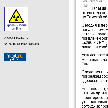
23.06.2010 21:39
Напавший
около года он
по Томской об
Сегодня в пер
напал с ножом
который ранее
привлечен орг
© 2010, НИА-Томск
ст.286 УК РФ 
эл. почта: nia.tomsk@mail.ru
лишения своб
«На допросе п
жена выгнала 
Томск.
Следственным 
признакам сос
здоровья, в о
Установлено, 
КПП на прием 
Поинтересовав
утвердительны
сотрудник про