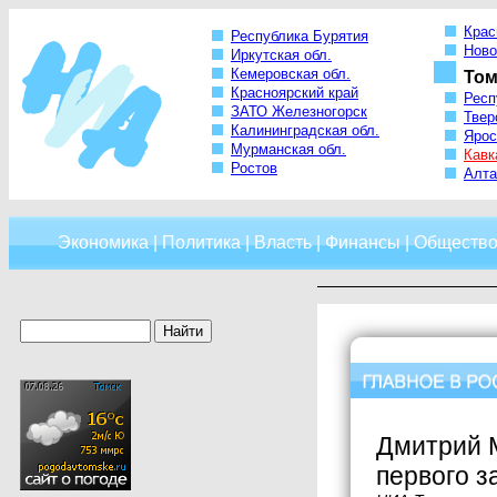
Крас
Республика Бурятия
Ново
Иркутская обл.
Кемеровская обл.
Том
Красноярский край
Респ
ЗАТО Железногорск
Твер
Калининградская обл.
Ярос
Мурманская обл.
Кавк
Ростов
Алта
Экономика
|
Политика
|
Власть
|
Финансы
|
Обществ
Дмитрий 
первого 