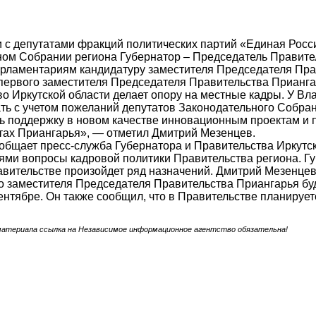
и с депутатами фракций политических партий «Единая Рос
ом Собрании региона Губернатор – Председатель Правите
арламентариям кандидатуру заместителя Председателя Пра
первого заместителя Председателя Правительства Прианга
о Иркутской области делает опору на местные кадры. У Вл
ть с учетом пожеланий депутатов Законодательного Собран
ть поддержку в новом качестве инновационным проектам и 
тах Приангарья», — отметил Дмитрий Мезенцев.
ообщает пресс-служба Губернатора и Правительства Иркутск
ми вопросы кадровой политики Правительства региона. Гу
вительстве произойдет ряд назначений. Дмитрий Мезенцев 
о заместителя Председателя Правительства Приангарья бу
ентябре. Он также сообщил, что в Правительстве планируе
материала ссылка на Независимое информационное агентство обязательна!