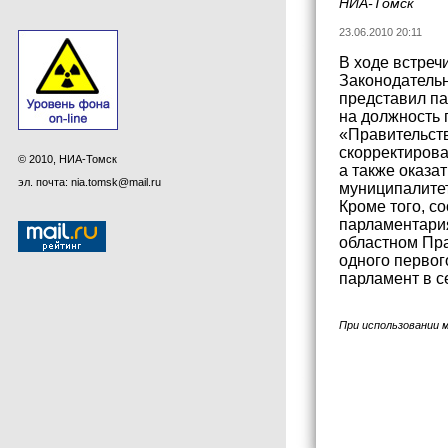
НИА-Томск
23.06.2010 20:11
В ходе встреч
Законодательн
представил п
на должность 
«Правительств
скорректирова
© 2010, НИА-Томск
а также оказа
эл. почта: nia.tomsk@mail.ru
муниципалите
Кроме того, с
парламентария
областном Пра
одного первог
парламент в с
При использовании 