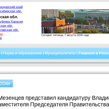
нодарский край
сибирская обл.
ская обл.
ублика Хакасия
ская обл.
лавская обл.
аз
Сегодня: пятница, 7 августа 2026 года
й
о
|
Наука и образование
|
Муниципалитеты
|
Главное в Рос
Мезенцев представил кандидатуру Влади
заместителя Председателя Правительств