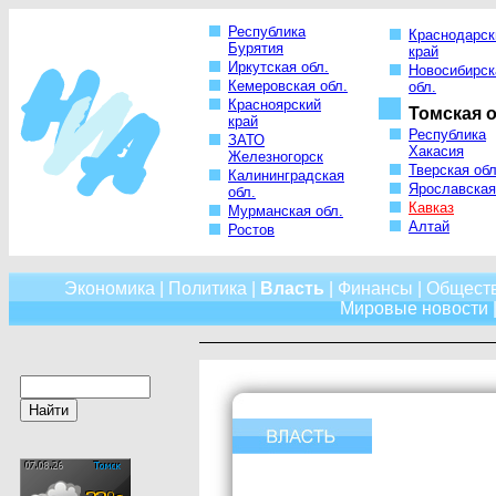
Республика
Краснодарск
Бурятия
край
Иркутская обл.
Новосибирск
Кемеровская обл.
обл.
Красноярский
Томская о
край
Республика
ЗАТО
Хакасия
Железногорск
Тверская обл
Калининградская
Ярославская
обл.
Кавказ
Мурманская обл.
Алтай
Ростов
Экономика
|
Политика
|
Власть
|
Финансы
|
Общест
Мировые новости
|