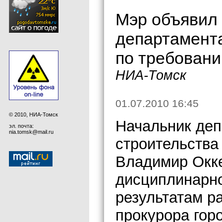
Мэр объявил 
департамент
по требовани
НИА-Томск
01.07.2010 16:45
© 2010, НИА-Томск
Начальник деп
эл. почта:
nia.tomsk@mail.ru
строительства
Владимир Окке
дисциплинарно
результатам р
прокурора гор