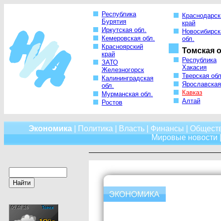
Республика
Краснодарск
Бурятия
край
Иркутская обл.
Новосибирск
Кемеровская обл.
обл.
Красноярский
Томская о
край
Республика
ЗАТО
Хакасия
Железногорск
Тверская обл
Калининградская
Ярославская
обл.
Кавказ
Мурманская обл.
Алтай
Ростов
Экономика
|
Политика
|
Власть
|
Финансы
|
Общест
Мировые новости
|