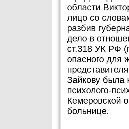
области Виктор
лицо со слова
разбив губерна
дело в отноше
ст.318 УК РФ 
опасного для 
представителя
Зайкову была 
психолого-пси
Кемеровской о
больнице.