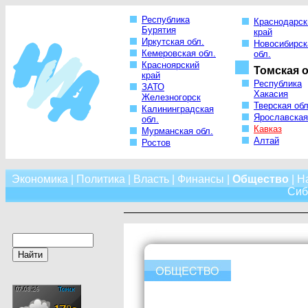
Республика
Краснодарск
Бурятия
край
Иркутская обл.
Новосибирск
Кемеровская обл.
обл.
Красноярский
Томская о
край
Республика
ЗАТО
Хакасия
Железногорск
Тверская обл
Калининградская
Ярославская
обл.
Кавказ
Мурманская обл.
Алтай
Ростов
Экономика
|
Политика
|
Власть
|
Финансы
|
Общество
|
Н
Сиб